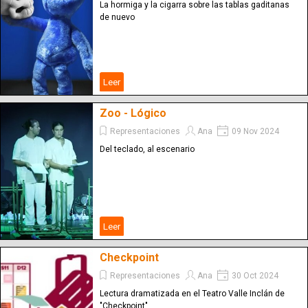
La hormiga y la cigarra sobre las tablas gaditanas
de nuevo
Leer
Zoo - Lógico
Representaciones
Ana
09 Nov 2024
Del teclado, al escenario
Leer
Checkpoint
Representaciones
Ana
30 Oct 2024
Lectura dramatizada en el Teatro Valle Inclán de
"Checkpoint"