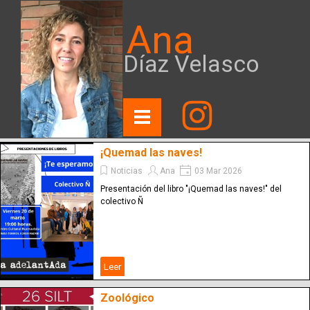
Ana
Díaz Velasco
¡Quemad las naves!
Noticias
Ana
03 Mar 2026
Presentación del libro "¡Quemad las naves!" del
colectivo Ñ
Leer
Zoológico